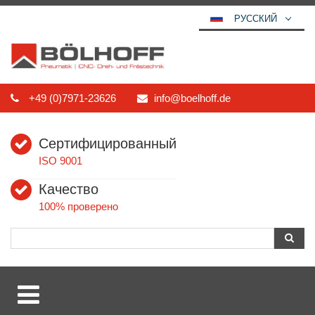
РУССКИЙ
DEUTSCH
ENGLISH
ESPAÑOL
+49 (0)7971-23626
info@boelhoff.de
POLSKI
FRANÇAIS
Сертифицированный
ITALIANO
ISO 9001
عربي
Качество
한국어
100% проверено
日本語
中文
ČEŠTINA
PORTUGUÊS
TÜRKÇE