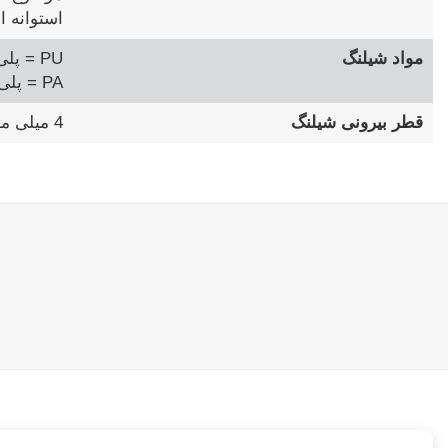
استوانه 
مواد شیلنگ
PU = پلی اورتان
PA = پلی آمید
قطر بیرونی شیلنگ
4 میلی متر تا 12 میلی متر