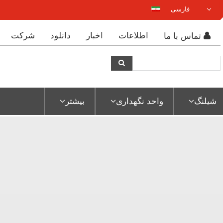
فارسی
DEUTSCH
اطلاعات
اخبار
دانلود
شرکت
تماس با ما
ENGLISH
ESPAÑOL
POLSKI
FRANÇAIS
شیلنگ
واحد نگهداری
بیشتر
ITALIANO
عربي
한국어
日本語
中文
ČEŠTINA
PORTUGUÊS
РУССКИЙ
TÜRKÇE