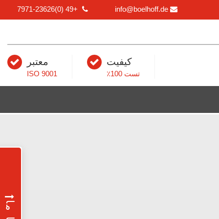
+49 (0)7971-23626
info@boelhoff.de
کیفیت
معتبر
تست 100٪
ISO 9001