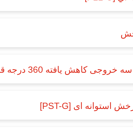
رخش
 کاهش یافته 360 درجه قابل چرخش
استوانه ای [PST-G]