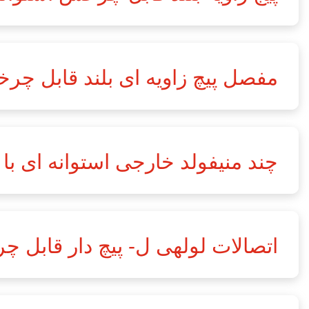
مفصل پیچ زاویه ای بلند قابل چ
چند منیفولد خارجی استوانه ای با سه خروجی
اتصالات لولهی ل- پیچ دار قابل چرخش 