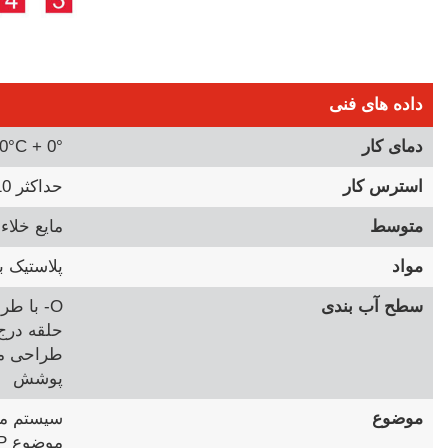
داده های فنی
دمای کار
0° + 60°C
استرس کار
حداکثر 10 بار نیز می تواند از خلاء استفاده کند
متوسط
مایع خلاء
مواد
پلاستیک ب
سطح آب بندی
O- با طراحی استوانه ای
حلقه درج
طراحی م
پوشش
موضوع
سیستم مت
موضوع BSP