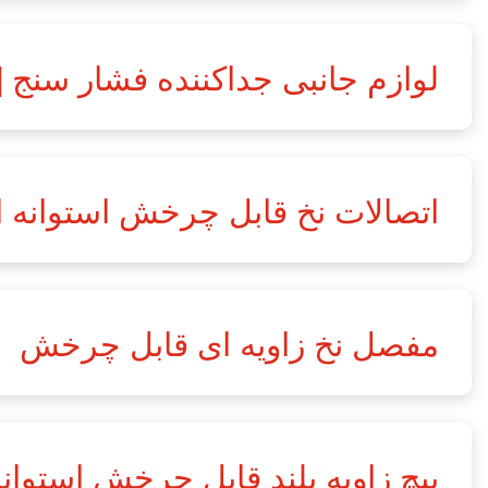
لوازم جانبی جداکننده فشار سنج [PMF-G]
اتصالات نخ قابل چرخش استوانه ای [-G
مفصل نخ زاویه ای قابل چرخش
پيچ زاويه بلند قابل چرخش استوانه اي [