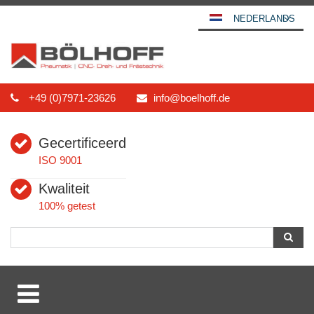
NEDERLANDS
DEUTSCH
ENGLISH
ESPAÑOL
+49 (0)7971-23626
info@boelhoff.de
POLSKI
FRANÇAIS
Gecertificeerd
ITALIANO
ISO 9001
عربي
Kwaliteit
한국어
100% getest
日本語
中文
ČEŠTINA
PORTUGUÊS
РУССКИЙ