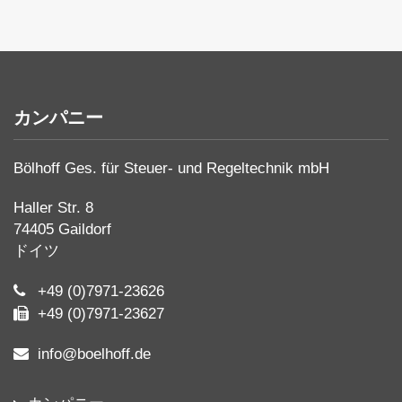
カンパニー
Bölhoff Ges. für Steuer- und Regeltechnik mbH
Haller Str. 8
74405 Gaildorf
ドイツ
+49 (0)7971-23626
+49 (0)7971-23627
info@boelhoff.de