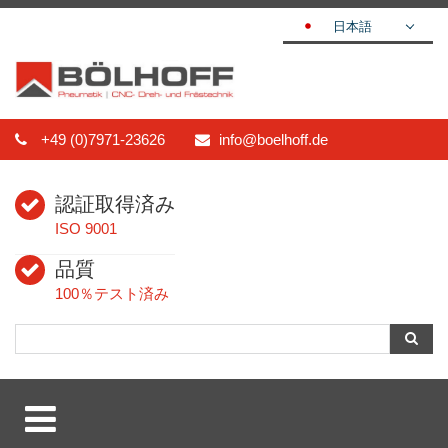
日本語
DEUTSCH
ENGLISH
ESPAÑOL
+49 (0)7971-23626
info@boelhoff.de
POLSKI
FRANÇAIS
認証取得済み
ITALIANO
ISO 9001
عربي
品質
한국어
100％テスト済み
中文
ČEŠTINA
PORTUGUÊS
РУССКИЙ
TÜRKÇE