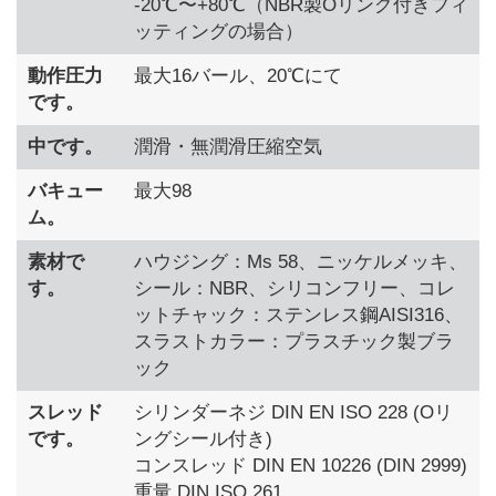
-20℃〜+80℃（NBR製Oリング付きフィ
ッティングの場合）
動作圧力
最大16バール、20℃にて
です。
中です。
潤滑・無潤滑圧縮空気
バキュー
最大98
ム。
素材で
ハウジング：Ms 58、ニッケルメッキ、
す。
シール：NBR、シリコンフリー、コレ
ットチャック：ステンレス鋼AISI316、
スラストカラー：プラスチック製ブラ
ック
スレッド
シリンダーネジ DIN EN ISO 228 (Oリ
です。
ングシール付き)
コンスレッド DIN EN 10226 (DIN 2999)
重量 DIN ISO 261