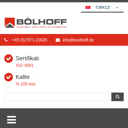
TÜRKÇE
DEUTSCH
ENGLISH
ESPAÑOL
+49 (0)7971-23626
info@boelhoff.de
POLSKI
FRANÇAIS
Sertifikalı
ITALIANO
ISO 9001
عربي
Kalite
한국어
% 100 test
日本語
中文
ČEŠTINA
PORTUGUÊS
РУССКИЙ