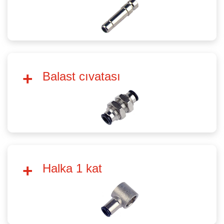
Balast cıvatası
Halka 1 kat