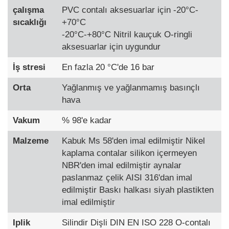
çalışma
PVC contalı aksesuarlar için -20°C-
sıcaklığı
+70°C
-20°C-+80°C Nitril kauçuk O-ringli
aksesuarlar için uygundur
İş stresi
En fazla 20 °C'de 16 bar
Orta
Yağlanmış ve yağlanmamış basınçlı
hava
Vakum
% 98'e kadar
Malzeme
Kabuk Ms 58'den imal edilmiştir Nikel
kaplama contalar silikon içermeyen
NBR'den imal edilmiştir aynalar
paslanmaz çelik AISI 316'dan imal
edilmiştir Baskı halkası siyah plastikten
imal edilmiştir
Iplik
Silindir Dişli DIN EN ISO 228 O-contalı