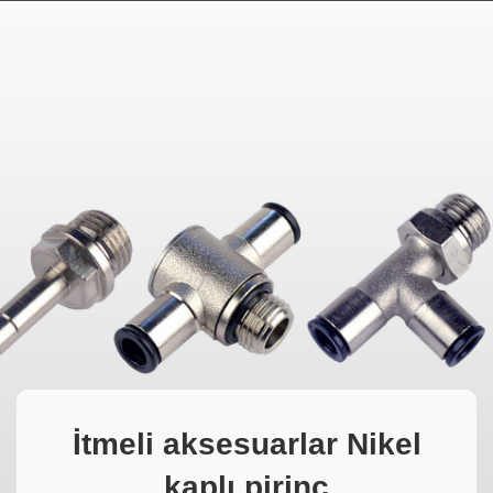
MAGYAR
فارسی
NEDERLANDS
İtmeli aksesuarlar Nikel
kaplı pirinç