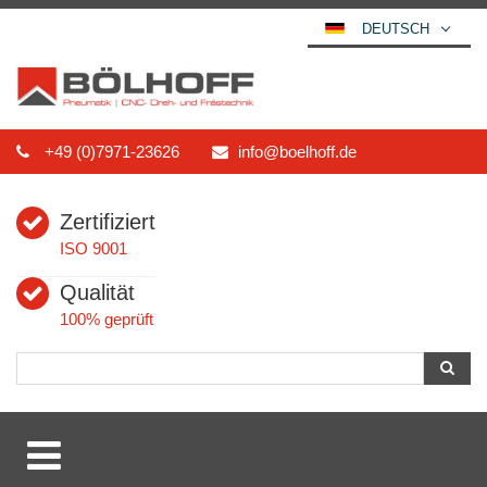
DEUTSCH
ENGLISH
ESPAÑOL
POLSKI
+49 (0)7971-23626
info@boelhoff.de
FRANÇAIS
ITALIANO
Zertifiziert
عربي
ISO 9001
한국어
Qualität
日本語
100% geprüft
中文
ČEŠTINA
PORTUGUÊS
РУССКИЙ
TÜRKÇE