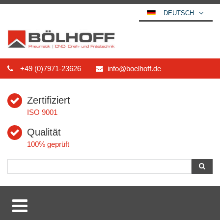
DEUTSCH
ENGLISH
ESPAÑOL
POLSKI
+49 (0)7971-23626
info@boelhoff.de
FRANÇAIS
ITALIANO
Zertifiziert
عربي
ISO 9001
한국어
Qualität
日本語
100% geprüft
中文
ČEŠTINA
PORTUGUÊS
РУССКИЙ
TÜRKÇE