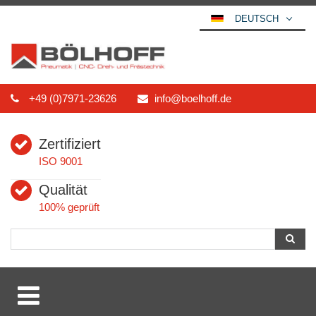
DEUTSCH
ENGLISH
ESPAÑOL
POLSKI
+49 (0)7971-23626
info@boelhoff.de
FRANÇAIS
ITALIANO
Zertifiziert
عربي
ISO 9001
한국어
Qualität
日本語
100% geprüft
中文
ČEŠTINA
PORTUGUÊS
РУССКИЙ
TÜRKÇE