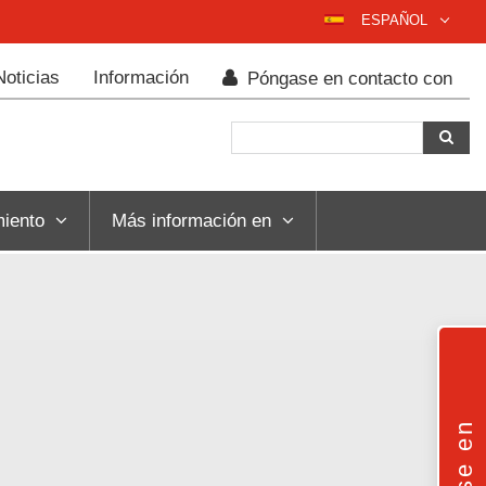
ESPAÑOL
DEUTSCH
Noticias
Información
Póngase en contacto con
ENGLISH
POLSKI
FRANÇAIS
ITALIANO
iento
Más información en
عربي
한국어
日本語
中文
ČEŠTINA
PORTUGUÊS
РУССКИЙ
TÜRKÇE
MAGYAR