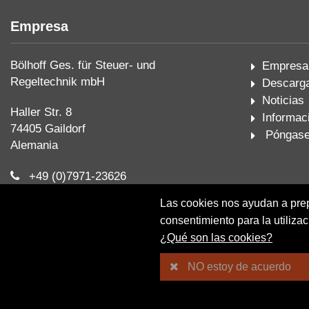
Empresa
Bölhoff Ges. für Steuer- und
Empresa
Regeltechnik mbH
Descarg
Noticias
Haller Str. 8
Informac
74405 Gaildorf
Póngase 
Alemania
+49 (0)7971-23626
+49 (0)7971-23627
Las cookies nos ayudan a prepa
consentimiento para la utiliza
info@boelhoff.de
¿Qué son las cookies?
NO estoy de acuerdo