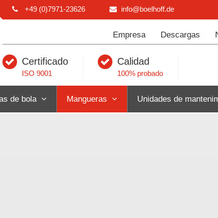
+49 (0)7971-23626
info@boelhoff.de
Empresa
Descargas
Certificado
Calidad
ISO 9001
100% probado
as de bola
Mangueras
Unidades de mantenim